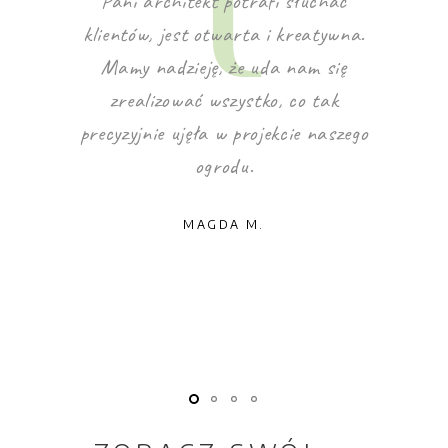
ykonana
Pani architekt potrafi słuchać
Proje
imacie
klientów, jest otwarta i kreatywna.
pier
ająca
Mamy nadzieję, że uda nam się
doradził
opasowana
zrealizować wszystko, co tak
oraz
ości
precyzyjnie ujęła w projekcie naszego
przydom
nie
ogrodu.
aby p
alkon
MAGDA M.
 na pewno
etyzmem